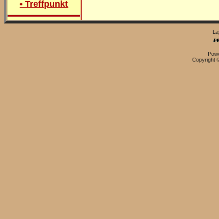
• Treffpunkt
La
Pow
Copyright