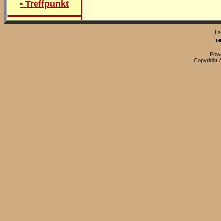
• Treffpunkt
La
Pow
Copyright