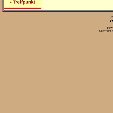
• Treffpunkt
La
Pow
Copyright