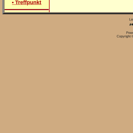
• Treffpunkt
La
Pow
Copyright