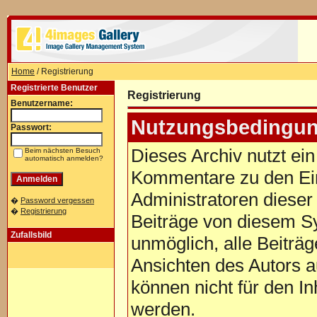
Home
/ Registrierung
Registrierte Benutzer
Registrierung
Benutzername:
Nutzungsbedingun
Passwort:
Dieses Archiv nutzt e
Beim nächsten Besuch
automatisch anmelden?
Kommentare zu den Ei
Administratoren dieser
�
Password vergessen
�
Registrierung
Beiträge von diesem Sy
Zufallsbild
unmöglich, alle Beiträg
Ansichten des Autors a
können nicht für den In
werden.