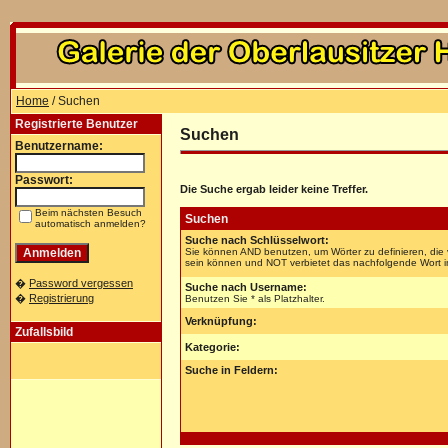
Home
/ Suchen
Registrierte Benutzer
Suchen
Benutzername:
Passwort:
Die Suche ergab leider keine Treffer.
Beim nächsten Besuch
Suchen
automatisch anmelden?
Suche nach Schlüsselwort:
Sie können AND benutzen, um Wörter zu definieren, die 
sein können und NOT verbietet das nachfolgende Wort im 
�
Password vergessen
Suche nach Username:
�
Registrierung
Benutzen Sie * als Platzhalter.
Verknüpfung:
Zufallsbild
Kategorie:
Suche in Feldern: