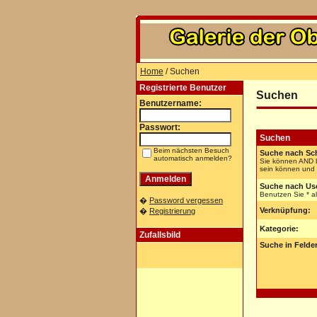
Home
/ Suchen
Registrierte Benutzer
Suchen
Benutzername:
Passwort:
Suchen
Beim nächsten Besuch
Suche nach Sch
automatisch anmelden?
Sie können AND b
sein können und N
Suche nach Us
Benutzen Sie * al
�
Password vergessen
Verknüpfung:
�
Registrierung
Kategorie:
Zufallsbild
Suche in Felde