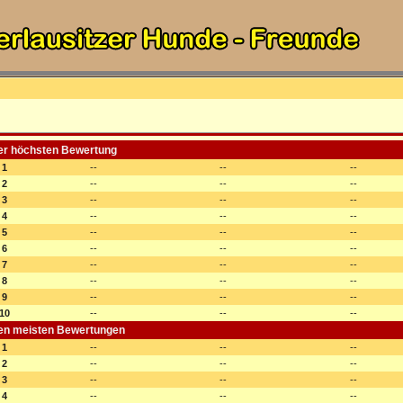
der höchsten Bewertung
1
--
--
--
2
--
--
--
3
--
--
--
4
--
--
--
5
--
--
--
6
--
--
--
7
--
--
--
8
--
--
--
9
--
--
--
10
--
--
--
den meisten Bewertungen
1
--
--
--
2
--
--
--
3
--
--
--
4
--
--
--