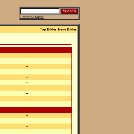
Erweiterte Suche
Top Bilder
Neue Bilder
--
--
--
--
--
--
--
--
--
--
--
--
--
--