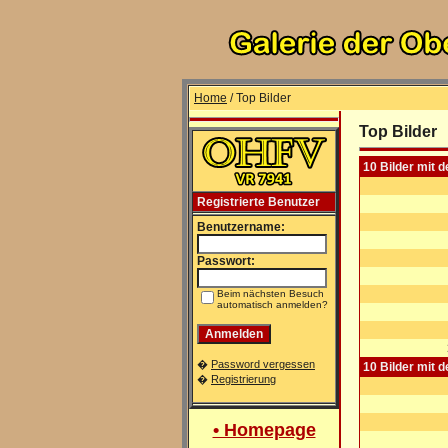
Home
/ Top Bilder
Top Bilder
10 Bilder mit 
Registrierte Benutzer
Benutzername:
Passwort:
Beim nächsten Besuch
automatisch anmelden?
�
Password vergessen
10 Bilder mit 
�
Registrierung
• Homepage