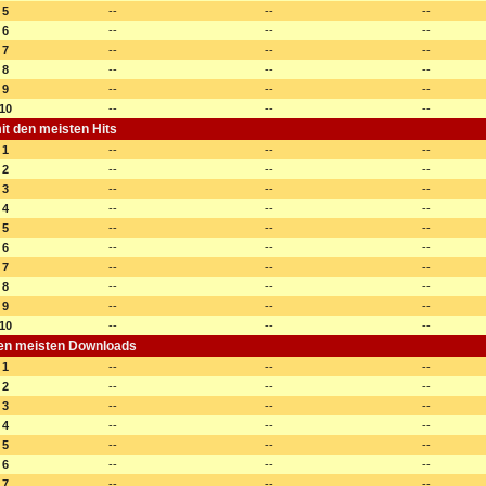
5
--
--
--
6
--
--
--
7
--
--
--
8
--
--
--
9
--
--
--
10
--
--
--
mit den meisten Hits
1
--
--
--
2
--
--
--
3
--
--
--
4
--
--
--
5
--
--
--
6
--
--
--
7
--
--
--
8
--
--
--
9
--
--
--
10
--
--
--
den meisten Downloads
1
--
--
--
2
--
--
--
3
--
--
--
4
--
--
--
5
--
--
--
6
--
--
--
7
--
--
--