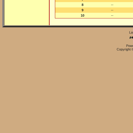
8
--
9
--
10
--
La
Pow
Copyright