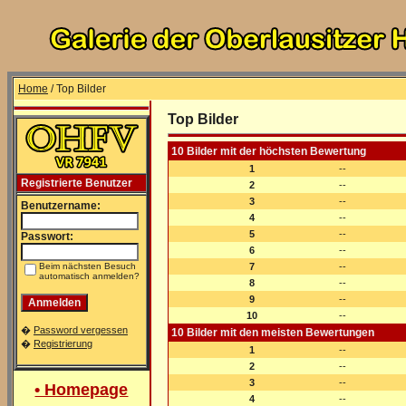
Home
/ Top Bilder
Top Bilder
10 Bilder mit der höchsten Bewertung
1
--
Registrierte Benutzer
2
--
3
--
Benutzername:
4
--
5
--
Passwort:
6
--
Beim nächsten Besuch
7
--
automatisch anmelden?
8
--
9
--
10
--
�
Password vergessen
10 Bilder mit den meisten Bewertungen
�
Registrierung
1
--
2
--
3
--
• Homepage
4
--