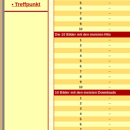
5
--
• Treffpunkt
6
--
7
--
8
--
9
--
10
--
Die 10 Bilder mit den meisten Hits
1
--
2
--
3
--
4
--
5
--
6
--
7
--
8
--
9
--
10
--
10 Bilder mit den meisten Downloads
1
--
2
--
3
--
4
--
5
--
6
--
7
--