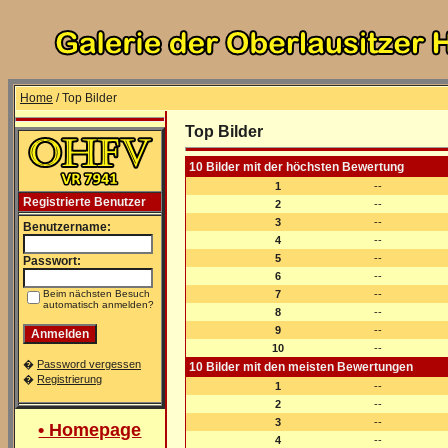
Home
/ Top Bilder
Top Bilder
10 Bilder mit der höchsten Bewertung
1
--
Registrierte Benutzer
2
--
3
--
Benutzername:
4
--
5
--
Passwort:
6
--
Beim nächsten Besuch
7
--
automatisch anmelden?
8
--
9
--
10
--
�
Password vergessen
10 Bilder mit den meisten Bewertungen
�
Registrierung
1
--
2
--
3
--
• Homepage
4
--