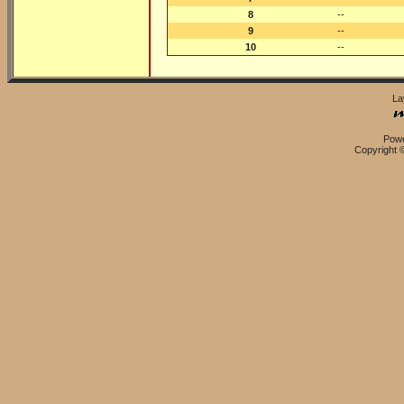
8
--
9
--
10
--
La
Pow
Copyright