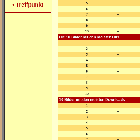
5
--
• Treffpunkt
6
--
7
--
8
--
9
--
10
--
Die 10 Bilder mit den meisten Hits
1
--
2
--
3
--
4
--
5
--
6
--
7
--
8
--
9
--
10
--
10 Bilder mit den meisten Downloads
1
--
2
--
3
--
4
--
5
--
6
--
7
--