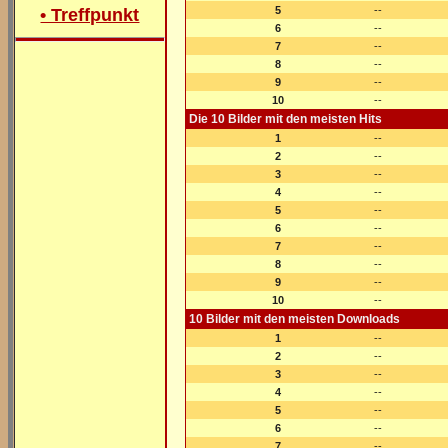
5
--
• Treffpunkt
6
--
7
--
8
--
9
--
10
--
Die 10 Bilder mit den meisten Hits
1
--
2
--
3
--
4
--
5
--
6
--
7
--
8
--
9
--
10
--
10 Bilder mit den meisten Downloads
1
--
2
--
3
--
4
--
5
--
6
--
7
--