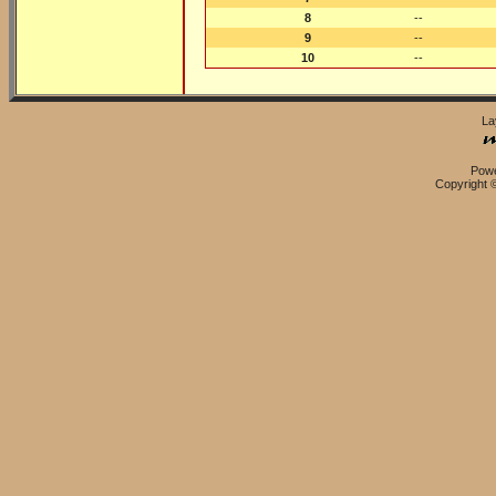
8
--
9
--
10
--
La
Pow
Copyright