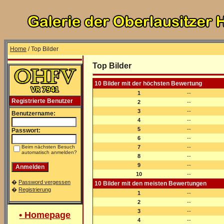
Home
/ Top Bilder
Top Bilder
10 Bilder mit der höchsten Bewertung
1
--
Registrierte Benutzer
2
--
3
--
Benutzername:
4
--
5
--
Passwort:
6
--
Beim nächsten Besuch
7
--
automatisch anmelden?
8
--
9
--
10
--
�
Password vergessen
10 Bilder mit den meisten Bewertungen
�
Registrierung
1
--
2
--
3
--
• Homepage
4
--