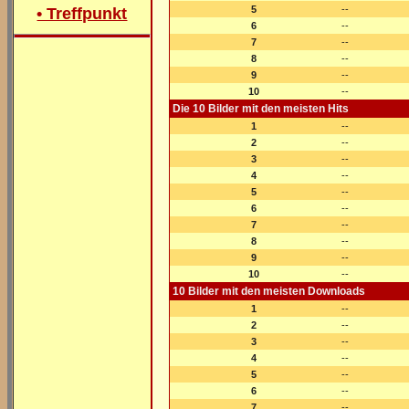
5
--
• Treffpunkt
6
--
7
--
8
--
9
--
10
--
Die 10 Bilder mit den meisten Hits
1
--
2
--
3
--
4
--
5
--
6
--
7
--
8
--
9
--
10
--
10 Bilder mit den meisten Downloads
1
--
2
--
3
--
4
--
5
--
6
--
7
--