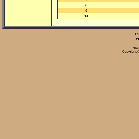
8
--
9
--
10
--
La
Pow
Copyright