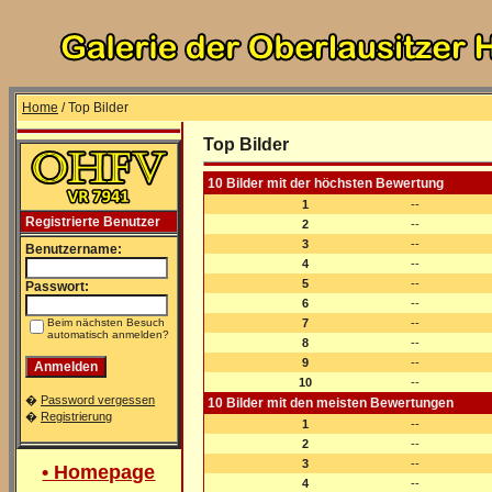
Home
/ Top Bilder
Top Bilder
10 Bilder mit der höchsten Bewertung
1
--
Registrierte Benutzer
2
--
3
--
Benutzername:
4
--
5
--
Passwort:
6
--
Beim nächsten Besuch
7
--
automatisch anmelden?
8
--
9
--
10
--
�
Password vergessen
10 Bilder mit den meisten Bewertungen
�
Registrierung
1
--
2
--
3
--
• Homepage
4
--